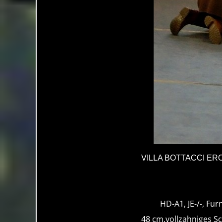
VILLA BOTTACCI E
HD-A1, JE-/-, Fur
48 cm,vollzahniges S